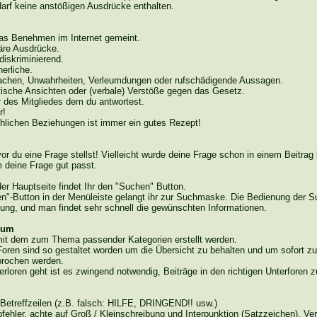
arf keine anstößigen Ausdrücke enthalten.
das Benehmen im Internet gemeint.
äre Ausdrücke.
diskriminierend.
herliche.
tsachen, Unwahrheiten, Verleumdungen oder rufschädigende Aussagen.
itische Ansichten oder (verbale) Verstöße gegen das Gesetz.
 des Mitgliedes dem du antwortest.
r!
hlichen Beziehungen ist immer ein gutes Rezept!
r du eine Frage stellst! Vielleicht wurde deine Frage schon in einem Beitrag 
deine Frage gut passt.
der Hauptseite findet Ihr den "Suchen" Button.
n"-Button in der Menüleiste gelangt ihr zur Suchmaske. Die Bedienung der Su
Übung, und man
findet
sehr schnell die gewünschten Informationen.
rum
 mit dem zum Thema passender Kategorien erstellt werden.
r Foren sind so gestaltet worden um die Übersicht zu behalten und um sofort 
prochen werden.
rloren geht ist es zwingend notwendig, Beiträge in den richtigen Unterforen zu
 Betreffzeilen (z.B. falsch: HILFE, DRINGEND!! usw.)
fehler, achte auf Groß / Kleinschreibung und Interpunktion (Satzzeichen). V