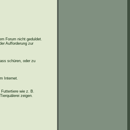
sem Forum nicht geduldet.
der Aufforderung zur
Hass schüren, oder zu
m Internet.
Futtertiere wie z. B.
Tierquälerei zeigen.