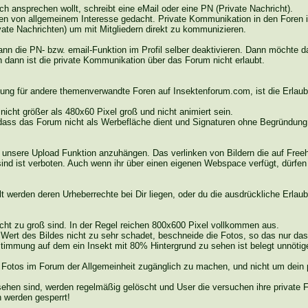
ich ansprechen wollt, schreibt eine
eMail
oder eine PN (Private Nachricht).
nen von allgemeinem Interesse gedacht. Private Kommunikation in den Foren i
vate Nachrichten) um mit Mitgliedern direkt zu kommunizieren.
nn die PN- bzw. email-Funktion im Profil selber deaktivieren. Dann möchte da
h dann ist die private Kommunikation über das Forum nicht erlaubt.
bung für andere themenverwandte Foren auf Insektenforum.com, ist die Erlaub
 nicht größer als 480x60 Pixel groß und nicht animiert sein.
, dass das Forum nicht als Werbefläche dient und Signaturen ohne Begründun
r unsere Upload Funktion anzuhängen.
Das
verlinken von Bildern die auf
Free
sind ist verboten. Auch wenn ihr über einen eigenen
Webspace
verfügt, dürfen
lt werden deren Urheberrechte bei Dir liegen, oder du die ausdrückliche Erlaub
cht zu groß sind. In der Regel reichen 800x600 Pixel vollkommen aus.
" Wert des Bildes nicht zu sehr schadet, beschneide die Fotos, so
das
nur das
timmung auf dem ein Insekt mit 80% Hintergrund zu sehen ist belegt unnötig
Fotos im Forum der Allgemeinheit zugänglich zu machen, und nicht um dein p
 sehen sind, werden regelmäßig gelöscht und User die versuchen ihre private
 werden gesperrt!