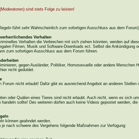
oderatoren) sind stets Folge zu leisten!
Regeln führt sehr Wahrscheinlich zum sofortigen Ausschluss aus dem Forum)
tverherrlichendes Verhalten
riminelles Verhalten die Verbrechen mit sich ziehen könnten, werden auf die
llegalen Filmen, Musik und Software-Downloads
ect
. Selbst die Ankündigung o
kann zum sofortigen Ausschluss aus dem Forum führen.
nderheiten
iminieren, gegen Ausländer, Politiker, Homosexuelle oder andere Menschen 
hier nicht geduldet.
e
em Forum nicht erlaubt! Dafür gibt es ausreichend Angebot an anderen Stellen i
en oder Quälen eines Tieres sind nicht erlaubt. Auch nicht, wenn es sich um 
handeln sollte! Des
weiteren
dürfen auch keine Videos gepostet werden, die 
egeln
eln
können geahndet werden.
n je nach
schwere
des Vergehens folgende Maßnahmen zur Verfügung: