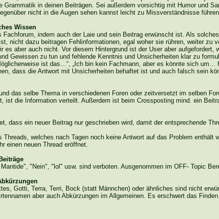
 Grammatik in deinen Beiträgen. Sei außerdem vorsichtig mit Humor und Sa
egenüber nicht in die Augen sehen kannst leicht zu Missverständnisse führen
sches Wissen
s Fachforum, indem auch der Laie und sein Beitrag erwünscht ist. Als solche
st, nicht dazu beitragen Fehlinformationen, egal woher sie rühren, weiter zu v
r es aber auch nicht. Vor diesem Hintergrund ist der User aber aufgefordert,
d Gewissen zu tun und fehlende Kenntnis und Unsicherheiten klar zu formuli
öglicherweise ist das…“, „Ich bin kein Fachmann, aber es könnte sich um… h
en, dass die Antwort mit Unsicherheiten behaftet ist und auch falsch sein kö
in und das selbe Thema in verschiedenen Foren oder zeitversetzt im selben Fo
, ist die Information verteilt. Außerdem ist beim
Crossposting
mind. ein Beitr
t, dass ein neuer Beitrag nur geschrieben wird, damit der entsprechende Thre
hreads, welches nach Tagen noch keine Antwort auf das Problem enthält wir
hr einen neuen Thread eröffnet.
Beiträge
e
Mantide
", "Nein", "lol" usw. sind verboten. Ausgenommen im OFF- Topic Ber
 Abkürzungen
ttes,
Gotti
, Terra, Terri, Bock (statt Männchen) oder ähnliches sind nicht erwün
rtennamen aber auch Abkürzungen im Allgemeinen. Es erschwert das Finden v