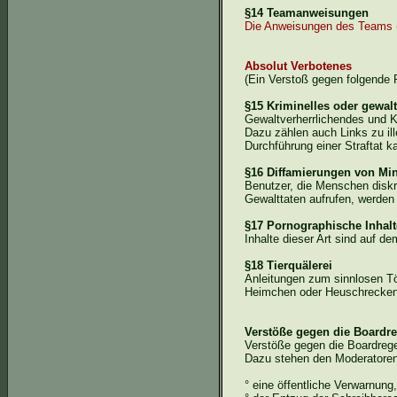
§14 Teamanweisungen
Die Anweisungen des Teams (M
Absolut Verbotenes
(Ein Verstoß gegen folgende 
§15 Kriminelles oder gewal
Gewaltverherrlichendes und K
Dazu zählen auch Links zu i
Durchführung einer Straftat 
§16 Diffamierungen von Mi
Benutzer, die Menschen diskr
Gewalttaten aufrufen, werden 
§17 Pornographische Inhalt
Inhalte dieser Art sind auf d
§18 Tierquälerei
Anleitungen zum sinnlosen Töt
Heimchen oder Heuschrecken 
Verstöße gegen die Boardr
Verstöße gegen die
Boardreg
Dazu stehen den Moderatore
° eine öffentliche Verwarnung,