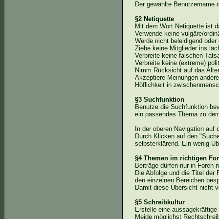
Der gewählte Benutzername d
§2 Netiquette
Mit dem Wort Netiquette ist 
Verwende keine vulgäre/ordin
Werde nicht beleidigend oder 
Ziehe keine Mitglieder ins läc
Verbreite keine falschen Ta
Verbreite keine (extreme) pol
Nimm Rücksicht auf das Alter
Akzeptiere Meinungen andere
Höflichkeit in zwischenmensc
§3 Suchfunktion
Benutze die Suchfunktion bevo
ein passendes Thema zu dem 
In der oberen Navigation auf 
Durch Klicken auf den "Suche
selbsterklärend. Ein wenig 
§4 Themen im richtigen Fo
Beiträge dürfen nur in Foren
Die Abfolge und die Titel de
den einzelnen Bereichen bes
Damit diese Übersicht nicht ve
§5 Schreibkultur
Erstelle eine aussagekräftige
Meide möglichst Rechtschreib