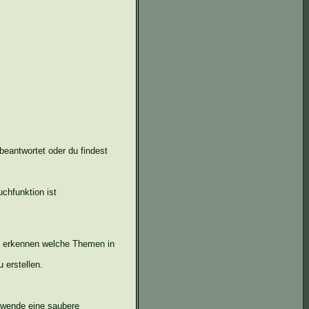
beantwortet oder du findest
chfunktion ist
zu erkennen welche Themen in
 erstellen.
erwende eine saubere