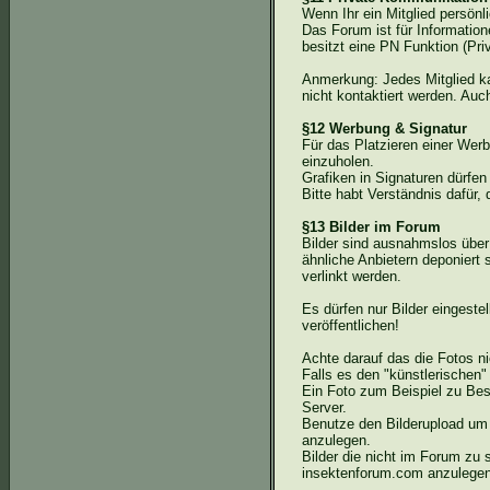
Wenn Ihr ein Mitglied persönl
Das Forum ist für Informatio
besitzt eine PN Funktion (Pri
Anmerkung: Jedes Mitglied ka
nicht kontaktiert werden. Auc
§12 Werbung & Signatur
Für das Platzieren einer Wer
einzuholen.
Grafiken in Signaturen dürfen
Bitte habt Verständnis dafür
§13 Bilder im Forum
Bilder sind ausnahmslos übe
ähnliche Anbietern deponiert 
verlinkt werden.
Es dürfen nur Bilder eingestel
veröffentlichen!
Achte darauf
das
die Fotos ni
Falls es den "künstlerischen
Ein Foto zum Beispiel zu Bes
Server.
Benutze den Bilderupload um 
anzulegen.
Bilder die nicht im Forum zu
insektenforum.com anzulegen