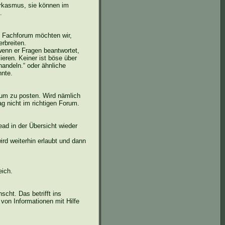
rkasmus, sie können im
.
s Fachforum möchten wir,
erbreiten.
 wenn er Fragen beantwortet,
eren. Keiner ist böse über
andeln.“ oder ähnliche
nnte.
rum zu posten. Wird nämlich
ag nicht im richtigen Forum.
ad in der Übersicht wieder
d weiterhin erlaubt und dann
eich.
scht. Das betrifft ins
on Informationen mit Hilfe