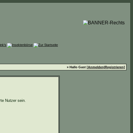
» Hallo Gast [
Anmelden
|
Registrieren
]
te Nutzer sein.