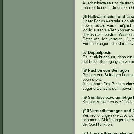
Ausdrucksweise und deutsche
Internet bei dem du deinem G
§6 Halbwahrheiten und fal
Unser Forum versteht sich al
soweit es als Forum möglich i
Völlig ausschließen können wi
dieses nach bestem Wissen un
Sätze wie „Ich vermute…“, „M
Formulierungen, die klar mach
§7 Doppelposts
Es ist nicht erlaubt, dass e
auf beide Beiträge geantwortet
§8 Pushen von Beiträgen
Pushen von Beiträgen bedeute
oben steht.
Ausnahme: Das Pushen eines T
sogar erwünscht sein, bevor I
§9 Sinnlose bzw. unnötige 
Knappe Antworten wie "Cool
§10 Verniedlichungen und
Verniedlichungen wie z.B. Go
besonders Abkürzungen der A
der Suchfunktion.
§11 Private Kommunikation