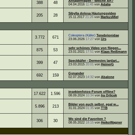
Anfägerfragen - Welche Art?
388
48
04.04.2016
11:45
von
Adalia
Sibylla dolosa Häutungsvideo
205
28
15.11.2017
21:26
von
MarkusMiel
Coleoptera (Käfer)
Tenebrionidae
3.772
671
23.06.2026
17:27
von
Urs
sehr schönes Video von fliegen...
875
53
23.01.2021
17:51
von
Klaas Reißmann
Speckkäfer - Dermestes lardari...
399
47
23.03.2015
20:01
von
HeinerG
Gynander
692
159
02.07.2023
14:32
von
Abalone
insektenfotos-Forum offline?
17.622
1.596
08.09.2024
10:34
von
Ira Orlicek
Bilder von euch selbst, egal w...
5.896
213
31.01.2024
01:35
von
TTB
Wo sind die Favoriten ?
306
30
08.05.2022
18:15
von
HeikoWagner