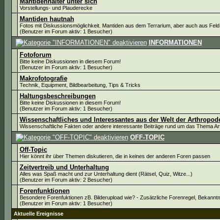
Mantidenhalter unter sich
Vorstellungs- und Plauderecke
Mantiden hautnah
Fotos mit Diskussionsmöglichkeit. Mantiden aus dem Terrarium, aber auch aus Feld
(Benutzer im Forum aktiv: 1 Besucher)
INFORMATIONEN
Fotoforum
Bitte keine Diskussionen in diesem Forum!
(Benutzer im Forum aktiv: 1 Besucher)
Makrofotografie
Technik, Equipment, Bildbearbeitung, Tips & Tricks
Haltungsbeschreibungen
Bitte keine Diskussionen in diesem Forum!
(Benutzer im Forum aktiv: 1 Besucher)
Wissenschaftliches und Interessantes aus der Welt der Arthropod
Wissenschaftliche Fakten oder andere interessante Beiträge rund um das Thema A
OFF-TOPIC
Off-Topic
Hier könnt ihr über Themen diskutieren, die in keines der anderen Foren passen
Zeitvertreib und Unterhaltung
Alles was Spaß macht und zur Unterhaltung dient (Rätsel, Quiz, Witze...)
(Benutzer im Forum aktiv: 2 Besucher)
Forenfunktionen
Besondere Forenfuktionen zB. Bilderupload wie? - Zusätzliche Forenregel, Bekann
(Benutzer im Forum aktiv: 1 Besucher)
Aktuelle Ereignisse