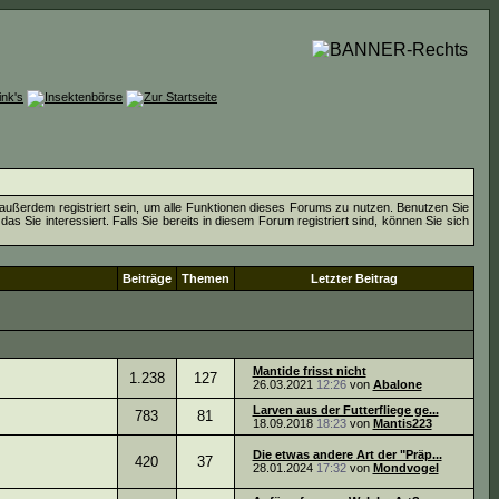
außerdem registriert sein, um alle Funktionen dieses Forums zu nutzen. Benutzen Sie
 Sie interessiert. Falls Sie bereits in diesem Forum registriert sind, können Sie sich
Beiträge
Themen
Letzter Beitrag
Mantide frisst nicht
1.238
127
26.03.2021
12:26
von
Abalone
Larven aus der Futterfliege ge...
783
81
18.09.2018
18:23
von
Mantis223
Die etwas andere Art der "Präp...
420
37
28.01.2024
17:32
von
Mondvogel