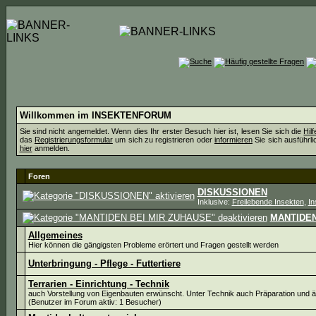
Willkommen im INSEKTENFORUM
Sie sind nicht angemeldet. Wenn dies Ihr erster Besuch hier ist, lesen Sie sich die
Hil
das
Registrierungsformular
um sich zu registrieren oder
informieren
Sie sich ausführli
hier
anmelden.
Foren
DISKUSSIONEN
Inklusive:
Freilebende Insekten
,
In
MANTIDEN
Allgemeines
Hier können die gängigsten Probleme erörtert und Fragen gestellt werden
Unterbringung - Pflege - Futtertiere
Terrarien - Einrichtung - Technik
auch Vorstellung von Eigenbauten erwünscht. Unter Technik auch Präparation und 
(Benutzer im Forum aktiv: 1 Besucher)