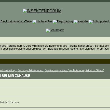
fe des Forums
durch. Dort wird Ihnen die Bedienung des Forums näher erklärt. Sie müssen 
ch über den Registrierungsprozess. Um Beiträge zu lesen, suchen Sie sich das Forum aus, das
sektenhaltung
,
Sonstige Arthropoden
,
Bestimmungshilfen (auch für unregistrierte Gäste)
 BEI MIR ZUHAUSE
ähnliche Themen