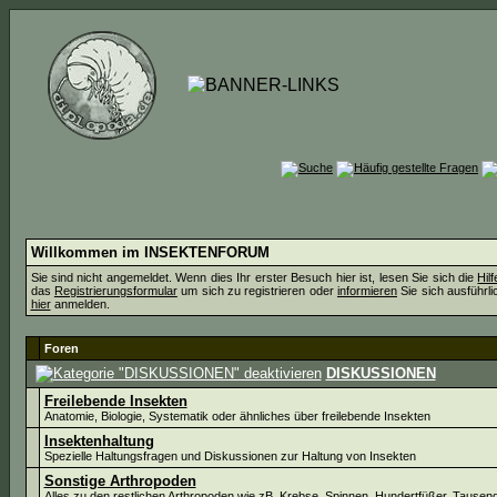
Willkommen im INSEKTENFORUM
Sie sind nicht angemeldet. Wenn dies Ihr erster Besuch hier ist, lesen Sie sich die
Hil
das
Registrierungsformular
um sich zu registrieren oder
informieren
Sie sich ausführli
hier
anmelden.
Foren
DISKUSSIONEN
Freilebende Insekten
Anatomie, Biologie, Systematik oder ähnliches über freilebende Insekten
Insektenhaltung
Spezielle Haltungsfragen und Diskussionen zur Haltung von Insekten
Sonstige Arthropoden
Alles zu den restlichen Arthropoden wie zB. Krebse, Spinnen, Hundertfüßer, Tausen