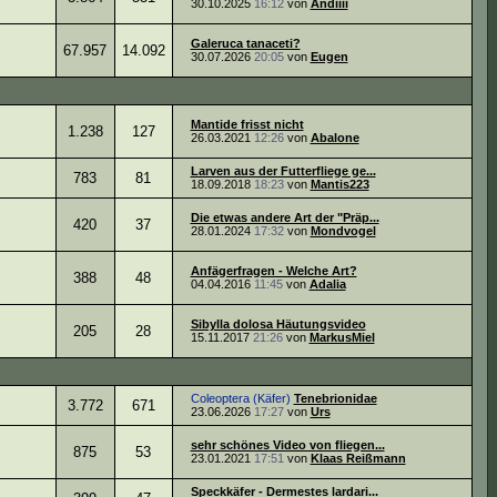
30.10.2025
16:12
von
Andiiii
Galeruca tanaceti?
67.957
14.092
30.07.2026
20:05
von
Eugen
Mantide frisst nicht
1.238
127
26.03.2021
12:26
von
Abalone
Larven aus der Futterfliege ge...
783
81
18.09.2018
18:23
von
Mantis223
Die etwas andere Art der "Präp...
420
37
28.01.2024
17:32
von
Mondvogel
Anfägerfragen - Welche Art?
388
48
04.04.2016
11:45
von
Adalia
Sibylla dolosa Häutungsvideo
205
28
15.11.2017
21:26
von
MarkusMiel
Coleoptera (Käfer)
Tenebrionidae
3.772
671
23.06.2026
17:27
von
Urs
sehr schönes Video von fliegen...
875
53
23.01.2021
17:51
von
Klaas Reißmann
Speckkäfer - Dermestes lardari...