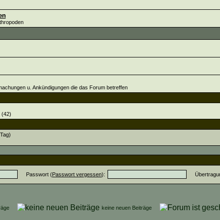
en
rthropoden
tmachungen u. Ankündigungen die das Forum betreffen
(42)
/Tag)
Passwort (
Passwort vergessen
):
Übertragu
iträge
keine neuen Beiträge