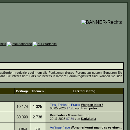
außerdem registriert sein, um alle Funktionen dieses Forums zu nutzen. Benutzen Sie
 Sie interessiert. Falls Sie bereits in diesem Forum registriert sind, können Sie sich
Beiträge
Themen
Letzter Beitrag
Tips, Tricks u. Praxis
Wespen-Nest?
10.174
1.325
08.05.2026
17:20
von
frau_petra
Kornkäfer - Gläserhaltung
30.090
2.738
20.11.2025
07:39
von
Katjakatja
Anfängerfrage
Woran erkennt man das es einer...
3.864
531