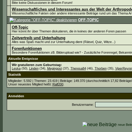
Bitte keine Diskussionen in diesem Forum!
Wissenschaftliches und Interessantes aus der Welt der Arthropod
Wissenschaftliche Fakten oder andere interessante Beiträge rund um das Thema A
OFF-TOPIC
Off-Topic
Hier könnt ihr über Themen diskutieren, die in keines der anderen Foren passen
Zeitvertreib und Unterhaltung
Alles was Spaß macht und zur Unterhaltung dient (Rätsel, Quiz, Witze...)
Forenfunktionen
Besondere Forenfuktionen zB. Bilderupload wie? - Zusätzliche Forenregel, Bekann
Aktuelle Ereignisse
Wir gratulieren zum Geburtstag:
Leska
(50),
Linden
(34),
Megingost
(37),
Theresa84
(46),
Thorben
(35),
ViperReynn
Statistik
Mitglieder: 5.592 | Themen: 23.419 | Beiträge: 149.370 (durchschnittlich 17,82 Beiträge
Unser neuestes Mitglied heißt:
Ralf200
.
Anmelden
Benutzername:
neue Be