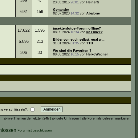
399
47
23.03.2015
20:01
von
HeinerG
Gynander
692
159
02.07.2023
14:32
von
Abalone
insektenfotos-Forum offline?
17.622
1.596
08.09.2024
10:34
von
Ira Orlicek
Bilder von euch selbst, egal w...
5.896
213
31.01.2024
01:35
von
TTB
Wo sind die Favoriten ?
306
30
08.05.2022
18:15
von
HeikoWagner
ng verschlüsseln?:
aktive Themen der letzten 24h
|
aktuelle Umfragen
|
alle Foren als gelesen markieren
Forum ist geschlossen