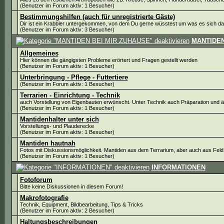
(Benutzer im Forum aktiv: 1 Besucher)
Bestimmungshilfen (auch für unregistrierte Gäste)
Dir ist ein Krabbler untergekommen, von dem Du gerne wüsstest um was es sich dabe
(Benutzer im Forum aktiv: 3 Besucher)
MANTIDEN
Allgemeines
Hier können die gängigsten Probleme erörtert und Fragen gestellt werden
(Benutzer im Forum aktiv: 1 Besucher)
Unterbringung - Pflege - Futtertiere
(Benutzer im Forum aktiv: 1 Besucher)
Terrarien - Einrichtung - Technik
auch Vorstellung von Eigenbauten erwünscht. Unter Technik auch Präparation und 
(Benutzer im Forum aktiv: 1 Besucher)
Mantidenhalter unter sich
Vorstellungs- und Plauderecke
(Benutzer im Forum aktiv: 1 Besucher)
Mantiden hautnah
Fotos mit Diskussionsmöglichkeit. Mantiden aus dem Terrarium, aber auch aus Feld
(Benutzer im Forum aktiv: 1 Besucher)
INFORMATIONEN
Fotoforum
Bitte keine Diskussionen in diesem Forum!
Makrofotografie
Technik, Equipment, Bildbearbeitung, Tips & Tricks
(Benutzer im Forum aktiv: 2 Besucher)
Haltungsbeschreibungen