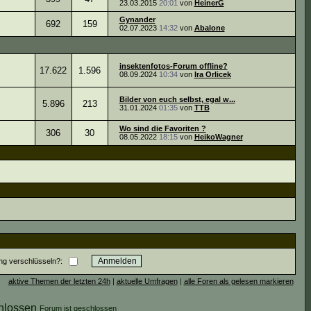
23.03.2015
20:01
von
HeinerG
Gynander
692
159
02.07.2023
14:32
von
Abalone
insektenfotos-Forum offline?
17.622
1.596
08.09.2024
10:34
von
Ira Orlicek
Bilder von euch selbst, egal w...
5.896
213
31.01.2024
01:35
von
TTB
Wo sind die Favoriten ?
306
30
08.05.2022
18:15
von
HeikoWagner
ng verschlüsseln?:
aktive Themen der letzten 24h
|
aktuelle Umfragen
|
alle Foren als gelesen markieren
Forum ist geschlossen