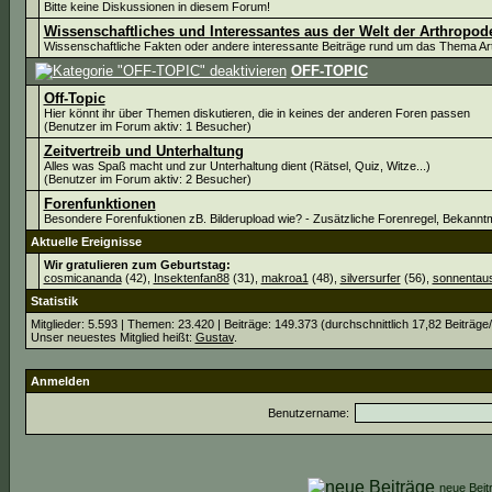
Bitte keine Diskussionen in diesem Forum!
Wissenschaftliches und Interessantes aus der Welt der Arthropod
Wissenschaftliche Fakten oder andere interessante Beiträge rund um das Thema A
OFF-TOPIC
Off-Topic
Hier könnt ihr über Themen diskutieren, die in keines der anderen Foren passen
(Benutzer im Forum aktiv: 1 Besucher)
Zeitvertreib und Unterhaltung
Alles was Spaß macht und zur Unterhaltung dient (Rätsel, Quiz, Witze...)
(Benutzer im Forum aktiv: 2 Besucher)
Forenfunktionen
Besondere Forenfuktionen zB. Bilderupload wie? - Zusätzliche Forenregel, Bekann
Aktuelle Ereignisse
Wir gratulieren zum Geburtstag:
cosmicananda
(42),
Insektenfan88
(31),
makroa1
(48),
silversurfer
(56),
sonnentau
Statistik
Mitglieder: 5.593 | Themen: 23.420 | Beiträge: 149.373 (durchschnittlich 17,82 Beiträge
Unser neuestes Mitglied heißt:
Gustav
.
Anmelden
Benutzername:
neue Be