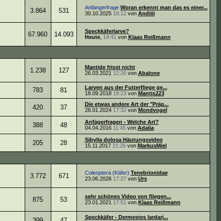
Anfängerfrage
Woran erkennt man das es einer...
3.864
531
30.10.2025
16:12
von
Andiiii
Speckkäferlarve?
67.960
14.093
Heute
,
14:41
von
Klaas Reißmann
Mantide frisst nicht
1.238
127
26.03.2021
12:26
von
Abalone
Larven aus der Futterfliege ge...
783
81
18.09.2018
18:23
von
Mantis223
Die etwas andere Art der "Präp...
420
37
28.01.2024
17:32
von
Mondvogel
Anfägerfragen - Welche Art?
388
48
04.04.2016
11:45
von
Adalia
Sibylla dolosa Häutungsvideo
205
28
15.11.2017
21:26
von
MarkusMiel
Coleoptera (Käfer)
Tenebrionidae
3.772
671
23.06.2026
17:27
von
Urs
sehr schönes Video von fliegen...
875
53
23.01.2021
17:51
von
Klaas Reißmann
Speckkäfer - Dermestes lardari...
399
47