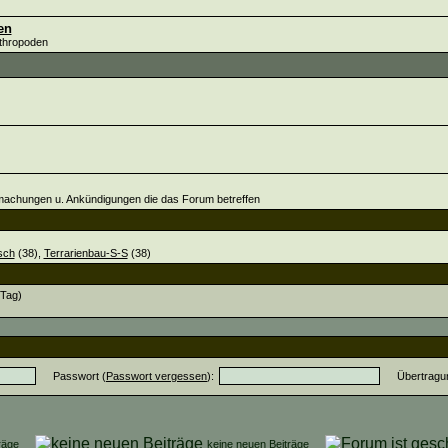
en
rthropoden
tmachungen u. Ankündigungen die das Forum betreffen
sch
(38),
Terrarienbau-S-S
(38)
/Tag)
Passwort (
Passwort vergessen
):
Übertragu
iträge
keine neuen Beiträge