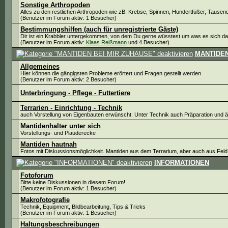
Sonstige Arthropoden
Alles zu den restlichen Arthropoden wie zB. Krebse, Spinnen, Hundertfüßer, Tausen
(Benutzer im Forum aktiv: 1 Besucher)
Bestimmungshilfen (auch für unregistrierte Gäste)
Dir ist ein Krabbler untergekommen, von dem Du gerne wüsstest um was es sich dabe
(Benutzer im Forum aktiv:
Klaas Reißmann
und 4 Besucher)
MANTIDEN
Allgemeines
Hier können die gängigsten Probleme erörtert und Fragen gestellt werden
(Benutzer im Forum aktiv: 2 Besucher)
Unterbringung - Pflege - Futtertiere
Terrarien - Einrichtung - Technik
auch Vorstellung von Eigenbauten erwünscht. Unter Technik auch Präparation und 
Mantidenhalter unter sich
Vorstellungs- und Plauderecke
Mantiden hautnah
Fotos mit Diskussionsmöglichkeit. Mantiden aus dem Terrarium, aber auch aus Feld
INFORMATIONEN
Fotoforum
Bitte keine Diskussionen in diesem Forum!
(Benutzer im Forum aktiv: 1 Besucher)
Makrofotografie
Technik, Equipment, Bildbearbeitung, Tips & Tricks
(Benutzer im Forum aktiv: 1 Besucher)
Haltungsbeschreibungen