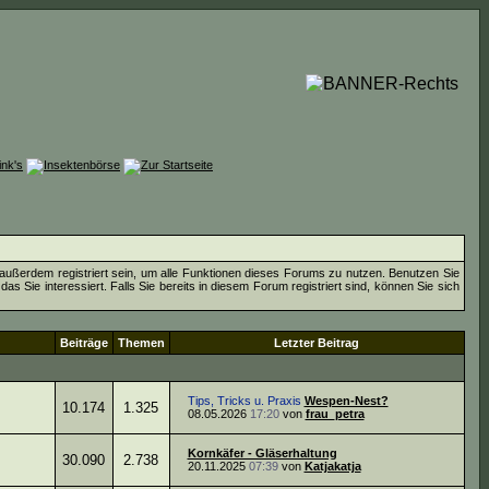
außerdem registriert sein, um alle Funktionen dieses Forums zu nutzen. Benutzen Sie
 Sie interessiert. Falls Sie bereits in diesem Forum registriert sind, können Sie sich
Beiträge
Themen
Letzter Beitrag
Tips, Tricks u. Praxis
Wespen-Nest?
10.174
1.325
08.05.2026
17:20
von
frau_petra
Kornkäfer - Gläserhaltung
30.090
2.738
20.11.2025
07:39
von
Katjakatja