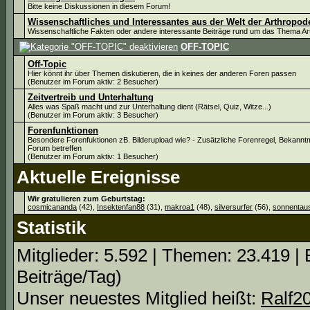
Bitte keine Diskussionen in diesem Forum!
Wissenschaftliches und Interessantes aus der Welt der Arthropod
Wissenschaftliche Fakten oder andere interessante Beiträge rund um das Thema A
OFF-TOPIC
Off-Topic
Hier könnt ihr über Themen diskutieren, die in keines der anderen Foren passen
(Benutzer im Forum aktiv: 2 Besucher)
Zeitvertreib und Unterhaltung
Alles was Spaß macht und zur Unterhaltung dient (Rätsel, Quiz, Witze...)
(Benutzer im Forum aktiv: 3 Besucher)
Forenfunktionen
Besondere Forenfuktionen zB. Bilderupload wie? - Zusätzliche Forenregel, Bekann
Forum betreffen
(Benutzer im Forum aktiv: 1 Besucher)
Aktuelle Ereignisse
Wir gratulieren zum Geburtstag:
cosmicananda
(42),
Insektenfan88
(31),
makroa1
(48),
silversurfer
(56),
sonnentau
Statistik
Mitglieder: 5.592 | Themen: 23.419 | 
Beiträge/Tag)
Unser neuestes Mitglied heißt:
Ralf2