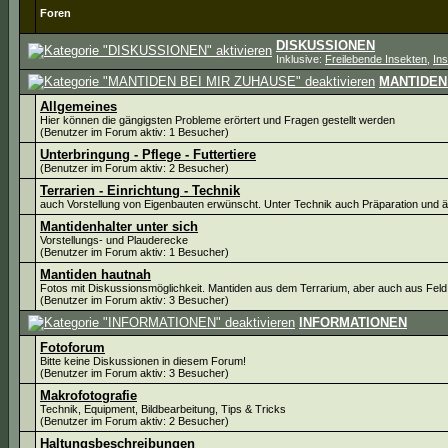
Foren
DISKUSSIONEN
Inklusive:
Freilebende Insekten
,
In
MANTIDEN
Allgemeines
Hier können die gängigsten Probleme erörtert und Fragen gestellt werden
(Benutzer im Forum aktiv: 1 Besucher)
Unterbringung - Pflege - Futtertiere
(Benutzer im Forum aktiv: 2 Besucher)
Terrarien - Einrichtung - Technik
auch Vorstellung von Eigenbauten erwünscht. Unter Technik auch Präparation und 
Mantidenhalter unter sich
Vorstellungs- und Plauderecke
(Benutzer im Forum aktiv: 1 Besucher)
Mantiden hautnah
Fotos mit Diskussionsmöglichkeit. Mantiden aus dem Terrarium, aber auch aus Feld
(Benutzer im Forum aktiv: 3 Besucher)
INFORMATIONEN
Fotoforum
Bitte keine Diskussionen in diesem Forum!
(Benutzer im Forum aktiv: 3 Besucher)
Makrofotografie
Technik, Equipment, Bildbearbeitung, Tips & Tricks
(Benutzer im Forum aktiv: 2 Besucher)
Haltungsbeschreibungen