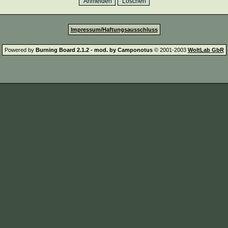
Impressum/Haftungsausschluss
Powered by
Burning Board 2.1.2 - mod. by Camponotus
© 2001-2003
WoltLab GbR