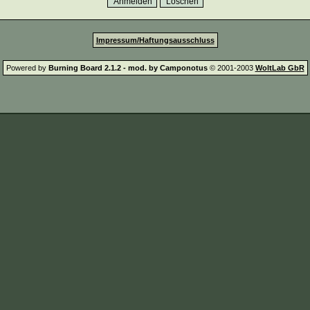
Impressum/Haftungsausschluss
Powered by
Burning Board 2.1.2 - mod. by Camponotus
© 2001-2003
WoltLab GbR